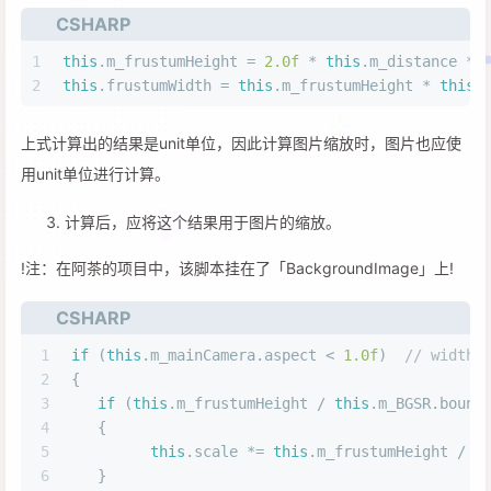
CSHARP
1
this
.m_frustumHeight = 
2.0f
 * 
this
.m_distance * 
2
this
.frustumWidth = 
this
.m_frustumHeight * 
this
.
上式计算出的结果是unit单位，因此计算图片缩放时，图片也应使
用unit单位进行计算。
计算后，应将这个结果用于图片的缩放。
!注：在阿茶的项目中，该脚本挂在了「BackgroundImage」上!
CSHARP
1
if
 (
this
.m_mainCamera.aspect < 
1.0f
)  
// width 
2
{
3
if
 (
this
.m_frustumHeight / 
this
.m_BGSR.bound
4
   {
5
this
.scale *= 
this
.m_frustumHeight / 
t
6
   }