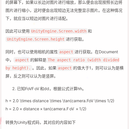
的屏幕下，如果以长边对图片进行缩放，那么便会出现按照长边将
图片进行缩小，这时便会出现短边无法完整显示图片。在这种情况
下，就应当以短边对图片进行适配。
因此可以使用
和
UnityEngine.Screen.width
进行获取。
UnityEngine.Screen.height
同时，也可以使用相机的属性
进行获取。在Document
aspect
中，
的解释是
aspect
The aspect ratio (width divided
。因此，如果
的值大于1，则可以认为是横
by height).
aspect
屏，反之则可以认为是竖屏。
已知
FoV
F
o
V
和
d
d
，根据公式计算
h
h
。
h = 2.0 \times distance \times \tan(camera.FoV \times 1/2)
h
=
2.0
×
d
i
s
t
an
ce
×
tan
(
c
am
er
a
.
F
o
V
×
1/2
)
转换为Unity程式码，其对应的内容如下