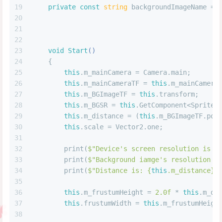
19
private
const
string
 backgroundImageName = 
20
21
22
23
void
Start
(
)
24
    {
25
this
.m_mainCamera = Camera.main;
26
this
.m_mainCameraTF = 
this
.m_mainCamera
27
this
.m_BGImageTF = 
this
.transform;
28
this
.m_BGSR = 
this
.GetComponent<SpriteR
29
this
.m_distance = (
this
.m_BGImageTF.pos
30
this
.scale = Vector2.one;
31
32
        print(
$"Device's screen resolution is 
{
33
        print(
$"Background iamge's resolution i
34
        print(
$"Distance is: 
{
this
.m_distance}
,
35
36
this
.m_frustumHeight = 
2.0f
 * 
this
.m_di
37
this
.frustumWidth = 
this
.m_frustumHeigh
38