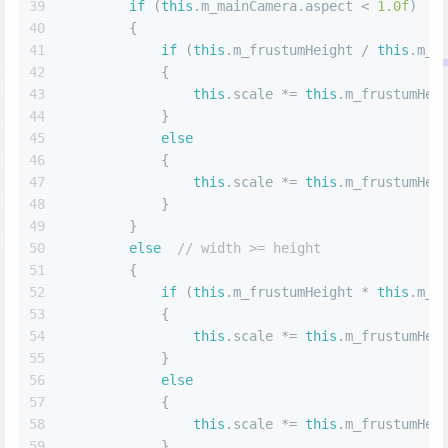
39
if
 (
this
.m_mainCamera.aspect < 
1.0f
)  
/
40
        {
41
if
 (
this
.m_frustumHeight / 
this
.m_B
42
            {
43
this
.scale *= 
this
.m_frustumHei
44
            }
45
else
46
            {
47
this
.scale *= 
this
.m_frustumHei
48
            }
49
        }
50
else
// width >= height
51
        {
52
if
 (
this
.m_frustumHeight * 
this
.m_m
53
            {
54
this
.scale *= 
this
.m_frustumHei
55
            }
56
else
57
            {
58
this
.scale *= 
this
.m_frustumHei
59
            }