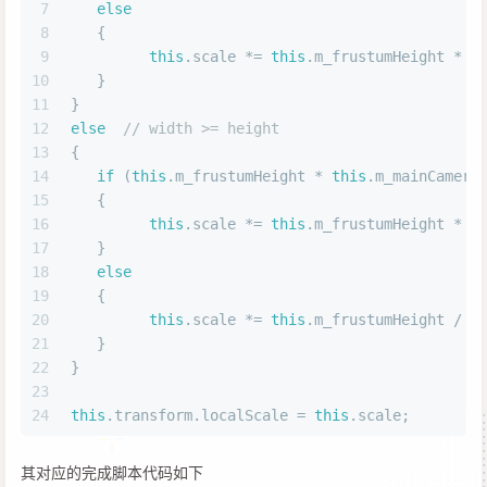
7
else
8
   {
9
this
.scale *= 
this
.m_frustumHeight * 
t
10
   }
11
}
12
else
// width >= height
13
{
14
if
 (
this
.m_frustumHeight * 
this
.m_mainCamera
15
   {
16
this
.scale *= 
this
.m_frustumHeight * 
t
17
   }
18
else
19
   {
20
this
.scale *= 
this
.m_frustumHeight / 
t
21
   }
22
}
23
24
this
.transform.localScale = 
this
.scale;
其对应的完成脚本代码如下