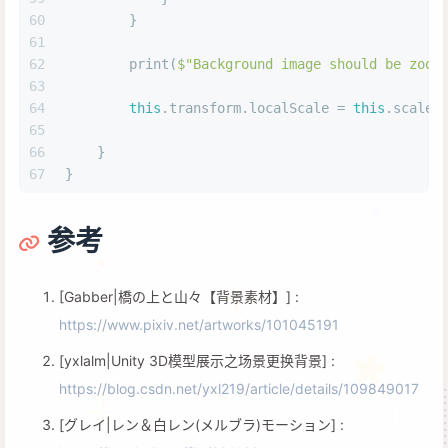
60
        }
61
62
        print(
$"Background image should be zoom
63
64
this
.transform.localScale = 
this
.scale;
65
66
    }
67
}
参考
[Gabber|橋の上と山々【背景素材】] :
https://www.pixiv.net/artworks/101045191
[yxlalm|Unity 3D模型展示之场景更换背景] :
https://blog.csdn.net/yxl219/article/details/109849017
[グレイ|レン＆白レン(メルブラ)モーション] :