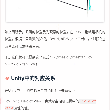
如上图所示，眼睛的位置及为观察的位置，在unity中也就是相机的
位置。根据三角函数的知识，
FoV, d, h
F
o
V
,
d
,
h
三者中，任意知道
两者既可以求得第三者。
于是我们就可以得到这个公式
h=2\times d \times\tan(FoV)
h
=
2
×
d
×
tan
(
F
o
V
)
Unity中的对应关系
在Unity中，上图中的三个数值的对应关系如下
FoV
F
o
V
：Field of View，也就是主相机设置中的
Field of
属性的值。
View