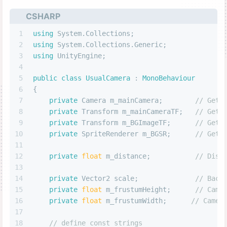
CSHARP
1
using
 System.Collections;
2
using
 System.Collections.Generic;
3
using
 UnityEngine;
4
5
public
class
UsualCamera
 : 
MonoBehaviour
6
{
7
private
 Camera m_mainCamera;        
// Get 
8
private
 Transform m_mainCameraTF;   
// Get 
9
private
 Transform m_BGImageTF;      
// Get 
10
private
 SpriteRenderer m_BGSR;      
// Get 
11
12
private
float
 m_distance;           
// Dist
13
14
private
 Vector2 scale;              
// Back
15
private
float
 m_frustumHeight;      
// Came
16
private
float
 m_frustumWidth;      
// Camer
17
18
// define const strings