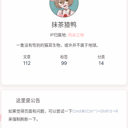
抹茶猹鸭
IP归属地:
风谷之地
一隻没有性别的猫耳生物，或许并不属于地球。
文章
标签
分类
112
99
14
这里是公告
如果觉得页面有问题，可以尝试一下
Cmd⌘(Ctrl⌃)+Shift⇧+R
来强制刷新一下。