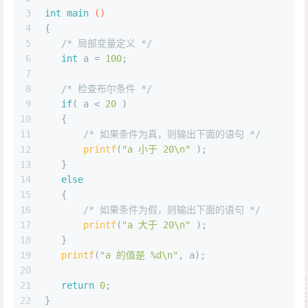
3
int
main
()
4
{
5
/* 局部变量定义 */
6
int
 a = 
100
;
7
8
/* 检查布尔条件 */
9
if
( a < 
20
 )
10
   {
11
/* 如果条件为真，则输出下面的语句 */
12
printf
(
"a 小于 20\n"
 );
13
   }
14
else
15
   {
16
/* 如果条件为假，则输出下面的语句 */
17
printf
(
"a 大于 20\n"
 );
18
   }
19
printf
(
"a 的值是 %d\n"
, a);
20
21
return
0
;
22
}