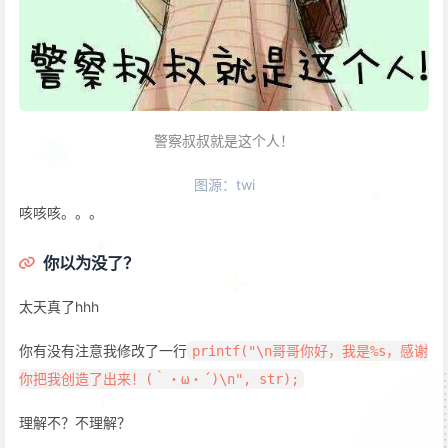
警察叔叔就是这个人！
图源：twi
咳咳咳。。。
你以为没了？
太天真了hhh
你有没有注意我修改了一行
printf("\n哥哥你好，我是%s，感谢
你把我创造了出来！(｀・ω・´)\n", str);
理解不？不理解？