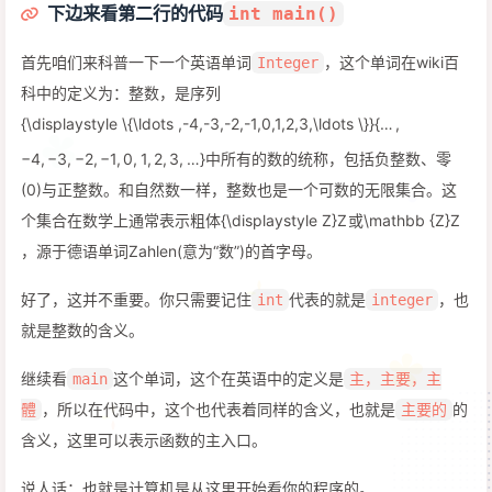
下边来看第二行的代码
int main()
首先咱们来科普一下一个英语单词
，这个单词在wiki百
Integer
科中的定义为：整数，是序列
{\displaystyle \{\ldots ,-4,-3,-2,-1,0,1,2,3,\ldots \}}
{
…
,
−
4
,
−
3
,
−
2
,
−
1
,
0
,
1
,
2
,
3
,
…
}
中所有的数的统称，包括负整数、零
(0)与正整数。和自然数一样，整数也是一个可数的无限集合。这
个集合在数学上通常表示粗体
{\displaystyle Z}
Z
或
\mathbb {Z}
Z
，源于德语单词Zahlen(意为“数”)的首字母。
好了，这并不重要。你只需要记住
代表的就是
，也
int
integer
就是整数的含义。
继续看
这个单词，这个在英语中的定义是
main
主，主要，主
，所以在代码中，这个也代表着同样的含义，也就是
的
體
主要的
含义，这里可以表示函数的主入口。
说人话：也就是计算机是从这里开始看你的程序的。