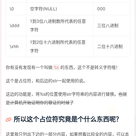
\0
空字符(NULL)
000
1到3位八进制数所代表的任意
\ddd
三位八进制
字符
1到2位十六进制所代表的任意
\xhh
二位十六进制
字符
你有没有发现有一个叫做
的东西，这个不是转义字符哦！
%s
这个是占位符，和后边的str一起使用的说。
这边的功能是，将%s的位置使用str字符串的内容进行替换。
也就
是计算机开始证明你的罪证的时候了
所以这个占位符究竟是个什么东西呢？
这里我只列出下边的一部分内容，如果想看比较全的内容，可以去