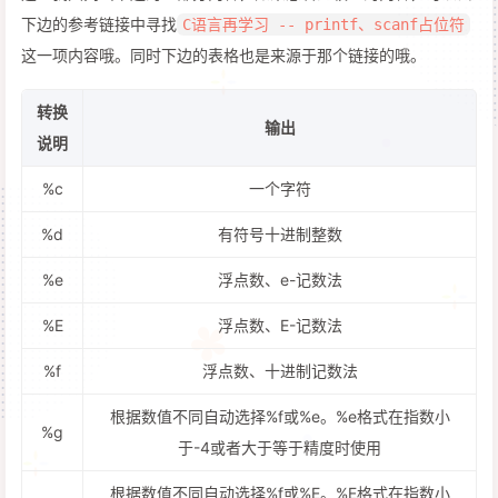
下边的参考链接中寻找
C语言再学习 -- printf、scanf占位符
这一项内容哦。同时下边的表格也是来源于那个链接的哦。
转换
输出
说明
%c
一个字符
%d
有符号十进制整数
%e
浮点数、e-记数法
%E
浮点数、E-记数法
%f
浮点数、十进制记数法
根据数值不同自动选择%f或%e。%e格式在指数小
%g
于-4或者大于等于精度时使用
根据数值不同自动选择%f或%E。%E格式在指数小