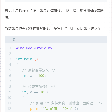
看见上边的程序了没，如果a>20的话，我可以直接使用else去解
决。
当然如果你有很多种情况的话，多写几个if呗，就比如下边这个
C
1
#
include
<stdio.h>
2
3
int
main
()
4
{
5
/* 局部变量定义 */
6
int
 a = 
100
;
7
8
/* 检查布尔条件 */
9
if
( a == 
10
 )
10
   {
11
/* 如果 if 条件为真，则输出下面的语句 */
12
printf
(
"a 的值是 10\n"
 );