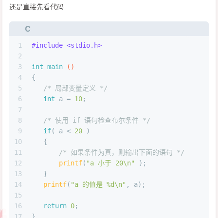
还是直接先看代码
C
1
#
include
<stdio.h>
2
3
int
main
()
4
{
5
/* 局部变量定义 */
6
int
 a = 
10
;
7
8
/* 使用 if 语句检查布尔条件 */
9
if
( a < 
20
 )
10
   {
11
/* 如果条件为真，则输出下面的语句 */
12
printf
(
"a 小于 20\n"
 );
13
   }
14
printf
(
"a 的值是 %d\n"
, a);
15
16
return
0
;
17
}