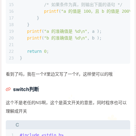
15
/* 如果条件为真，则输出下面的语句 */
16
printf
(
"a 的值是 100，且 b 的值是 200\n
17
       }
18
   }
19
printf
(
"a 的准确值是 %d\n"
, a );
20
printf
(
"b 的准确值是 %d\n"
, b );
21
22
return
0
;
23
}
看到了吗，我在一个if里边又写了一个if，这样使可以的哦
switch判断
这个不是老任的NS啊，这个是英文开关的意思，同时程序也可以
理解成开关
C
1
#
include
<stdio.h>