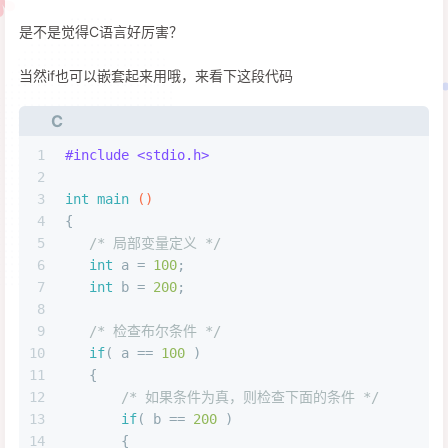
是不是觉得C语言好厉害？
当然if也可以嵌套起来用哦，来看下这段代码
C
1
#
include
<stdio.h>
2
3
int
main
()
4
{
5
/* 局部变量定义 */
6
int
 a = 
100
;
7
int
 b = 
200
;
8
9
/* 检查布尔条件 */
10
if
( a == 
100
 )
11
   {
12
/* 如果条件为真，则检查下面的条件 */
13
if
( b == 
200
 )
14
       {