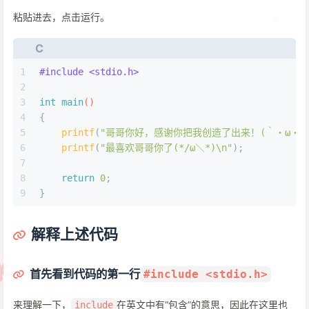
粘贴进去，点击运行。
C
1
#
include
<stdio.h>
2
3
int
main
()
4
{
5
printf
(
"哥哥你好，感谢你把我创造了出来！(｀・ω・´)
6
printf
(
"最喜欢哥哥你了(*/ω＼*)\n"
);
7
8
return
0
;
9
}
解释上述代码
首先看到代码的第一行
#include <stdio.h>
来理解一下，
在英文中有“包含”的意思，因此在这里也
include