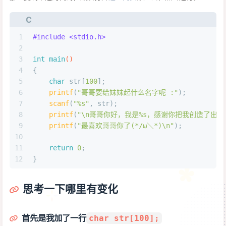
C
1
#
include
<stdio.h>
2
3
int
main
()
4
{
5
char
 str[
100
];
6
printf
(
"哥哥要给妹妹起什么名字呢 :"
);
7
scanf
(
"%s"
, str);
8
printf
(
"\n哥哥你好，我是%s，感谢你把我创造了出来！
9
printf
(
"最喜欢哥哥你了(*/ω＼*)\n"
);
10
11
return
0
;
12
}
思考一下哪里有变化
首先是我加了一行
char str[100];