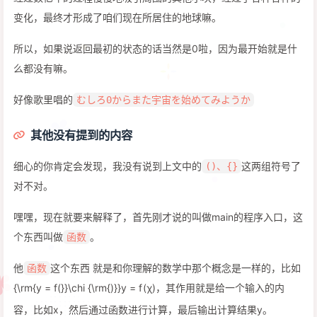
变化，最终才形成了咱们现在所居住的地球嘛。
所以，如果说返回最初的状态的话当然是0啦，因为最开始就是什
么都没有嘛。
好像歌里唱的
むしろ0からまた宇宙を始めてみようか
其他没有提到的内容
细心的你肯定会发现，我没有说到上文中的
这两组符号了
()、{}
对不对。
嘿嘿，现在就要来解释了，首先刚才说的叫做main的程序入口，这
个东西叫做
。
函数
他
这个东西 就是和你理解的数学中那个概念是一样的，比如
函数
{\rm{y = f(}}\chi {\rm{)}}
y
=
f
(
χ
)
，其作用就是给一个输入的内
容，比如x，然后通过函数进行计算，最后输出计算结果y。