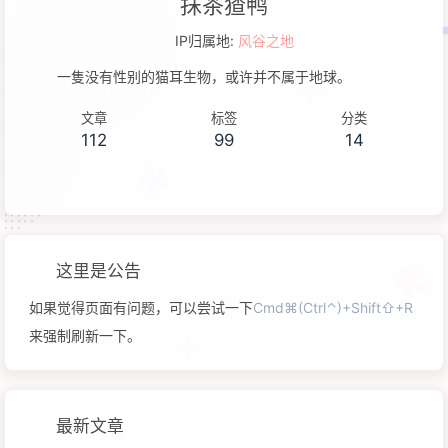
抹茶猹鸭
IP归属地:
风谷之地
一隻没有性别的猫耳生物，或许并不属于地球。
文章
标签
分类
112
99
14
这里是公告
如果觉得页面有问题，可以尝试一下
Cmd⌘(Ctrl⌃)+Shift⇧+R
来强制刷新一下。
最新文章