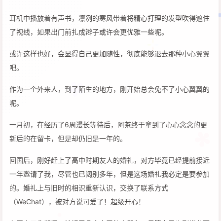
耳机中播放着有声书，凛冽的寒风带着将精心打理的发型吹得遮住
了视线，如果出门前扎成辫子或许会更优雅一些呢。
或许这样也好，会显得自己更加随性，彻底能够退去那种小心翼翼
吧。
作为一个外来人，到了陌生的地方，刚开始总会免不了小心翼翼的
呢。
一月初，在经历了6周漫长等待后，阿茶终于拿到了心心念念的更
新后的在留卡，但是却仍旧是一年的。
回国后，刚好赶上了高中时期友人的婚礼，对方毕竟已经提前接近
一年邀请了我，尽管也已阔别多年，但是这场婚礼我必定是要参加
的。婚礼上与旧时的相识重新认识，交换了联系方式
（WeChat），被对方说可爱了！超级开心！