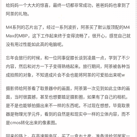
给妈妈一个大大的惊喜，最终一切都非常成功，爸爸妈妈也拿到了
阿茶的礼物。
M4系列的芯片出了，经过一系列波折，阿茶买了默认版顶配的M4
Max的MBP，这下工作起来终于变得流畅了，很开心，感觉自己就
没有用过性能如此高的电脑呢。
忘年会旅行的时候，和一位同事促膝长谈到凌晨一点，学到了不少
内容，然后和对方一下子变得熟络起来。旅行期间，阿茶被各种当
成拍照的对象，不知道成片会不会也能将阿茶的可爱拍出来呢w
摄影师给阿茶看了取景器中的画面，阿茶第一次见到如此立体的画
面，当时很震撼，甚至也想要踏足摄影圈，如果有了自己的相机，
是不是也能够拍摄出来不一样的东西呢。不过现在想想，毕竟取景
器是物理光学元件，看到的自然是和现实中一样的立体内容，而不
是cmos转化出来的像素图。
回来的路上，在高速服务区，买了一盒お土産，准备送给邻居家一