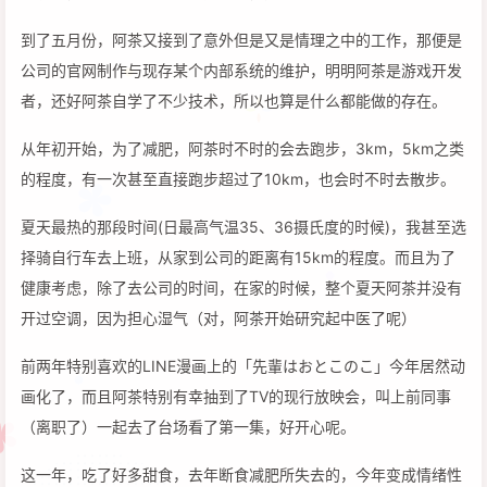
到了五月份，阿茶又接到了意外但是又是情理之中的工作，那便是
公司的官网制作与现存某个内部系统的维护，明明阿茶是游戏开发
者，还好阿茶自学了不少技术，所以也算是什么都能做的存在。
从年初开始，为了减肥，阿茶时不时的会去跑步，3km，5km之类
的程度，有一次甚至直接跑步超过了10km，也会时不时去散步。
夏天最热的那段时间(日最高气温35、36摄氏度的时候)，我甚至选
择骑自行车去上班，从家到公司的距离有15km的程度。而且为了
健康考虑，除了去公司的时间，在家的时候，整个夏天阿茶并没有
开过空调，因为担心湿气（对，阿茶开始研究起中医了呢）
前两年特别喜欢的LINE漫画上的「先輩はおとこのこ」今年居然动
画化了，而且阿茶特别有幸抽到了TV的现行放映会，叫上前同事
（离职了）一起去了台场看了第一集，好开心呢。
这一年，吃了好多甜食，去年断食减肥所失去的，今年变成情绪性