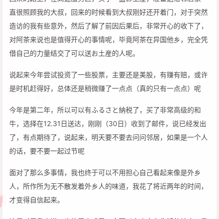
直很照顾我的大叔，回来的时候看到大叔刚好还开着门，对于突然
造访的我有些意外，然后了解了前因后果后，非常开心的收下了，
对阿茶来说也是值得开心的事情呢，毕竟阿茶在异国他乡，完全凭
借自己的力量结交了可以送お土産的人呢。
说起来今年尝试投资了一些股票，主要还是美股，有赚有赔，或许
是时机赶得好，总体还是稍微赚了一点点（真的只有一点点）呢
今年是第二年，所以可以有ふるさと納税了，买了非常高级的和
牛，选择在12.31日送达，刚刚（30日）收到了邮件，说已经发出
了，有点期待了，说起来，明天要不要去问问邻居，如果是一个人
的话，要不要一起过节呢
面对了那么多事情，我也终于可以不用担心自己看起来像是外乡
人，所作所为无不散发着外乡人的味道，我花了将近两年的时间，
才变得自信起来。