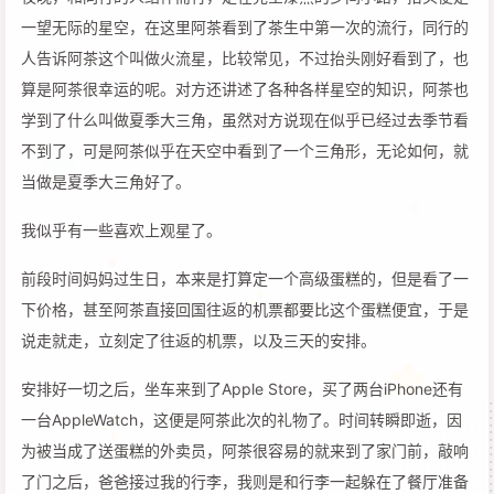
一望无际的星空，在这里阿茶看到了茶生中第一次的流行，同行的
人告诉阿茶这个叫做火流星，比较常见，不过抬头刚好看到了，也
算是阿茶很幸运的呢。对方还讲述了各种各样星空的知识，阿茶也
学到了什么叫做夏季大三角，虽然对方说现在似乎已经过去季节看
不到了，可是阿茶似乎在天空中看到了一个三角形，无论如何，就
当做是夏季大三角好了。
我似乎有一些喜欢上观星了。
前段时间妈妈过生日，本来是打算定一个高级蛋糕的，但是看了一
下价格，甚至阿茶直接回国往返的机票都要比这个蛋糕便宜，于是
说走就走，立刻定了往返的机票，以及三天的安排。
安排好一切之后，坐车来到了Apple Store，买了两台iPhone还有
一台AppleWatch，这便是阿茶此次的礼物了。时间转瞬即逝，因
为被当成了送蛋糕的外卖员，阿茶很容易的就来到了家门前，敲响
了门之后，爸爸接过我的行李，我则是和行李一起躲在了餐厅准备